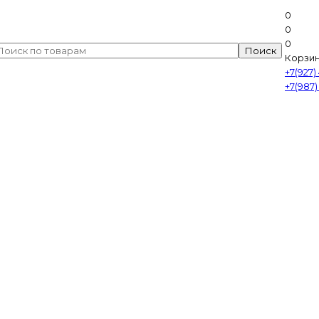
0
0
0
Корзин
+7(927)
+7(987)