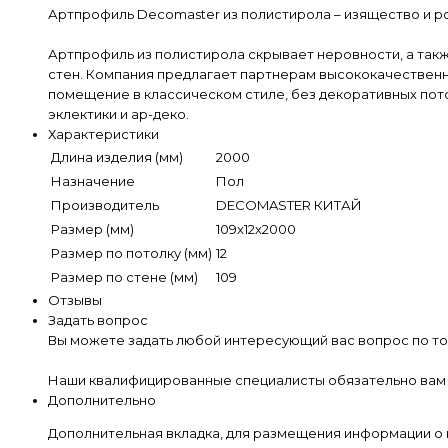
Артпрофиль Decomaster из полистирола – изящество и ро
Артпрофиль из полистирола скрывает неровности, а такж
стен. Компания предлагает партнерам высококачествен
помещение в классическом стиле, без декоративных пот
эклектики и ар-деко.
Характеристики
Длина изделия (мм)
2000
Назначение
Пол
Производитель
DECOMASTER КИТАЙ
Размер (мм)
109x12x2000
Размер по потолку (мм)
12
Размер по стене (мм)
109
Отзывы
Задать вопрос
Вы можете задать любой интересующий вас вопрос по то
Наши квалифицированные специалисты обязательно вам 
Дополнительно
Дополнительная вкладка, для размещения информации о 