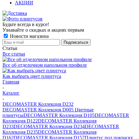
АКЦИИ
Будьте всегда в курсе!
Узнавайте о скидках и акциях первым
Новости магазина
Статьи
се статьи
се об отделочном напольном профиле
Как выбрать цвет плинтуса
Главная
-
Катало
-
DECOMASTER Коллекция D232
DECOMASTER Коллекция D005 Цветные
плинтусы
DECOMASTER Коллекция D105
DECOMASTER
Коллекция D122
DECOMASTER Коллекция
D233
DECOMASTER Коллекция D234
DECOMASTER
Коллекция D235
DECOMASTER Коллекция
D162
DECOMASTER Коллекция D157
Плинтус под покраску