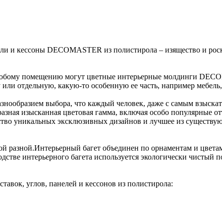
нели и кессоны DECOMASTER из полистирола – изящество и роск
любому помещению могут цветные интерьерные молдинги DECO
или отдельную, какую-то особенную ее часть, например мебель,
образием выбора, что каждый человек, даже с самым взыскате
ная изысканная цветовая гамма, включая особо популярные отте
ство уникальных эксклюзивных дизайнов и лучшее из существую
й разной.Интерьерный багет объединен по орнаментам и цвета
одстве интерьерного багета используется экологически чистый 
тавок, углов, панелей и кессонов из полистирола: