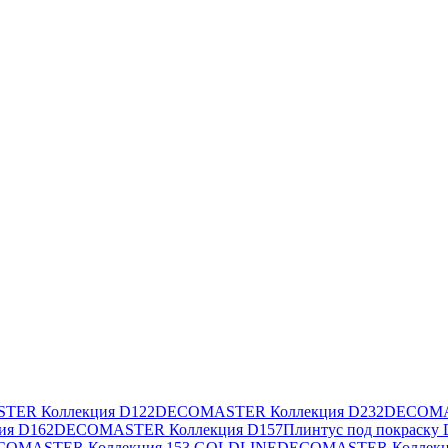
ER Коллекция D122
DECOMASTER Коллекция D232
DECOMA
я D162
DECOMASTER Коллекция D157
Плинтус под покрас
COMASTER Коллекция 153 GOLDLINE
DECOMASTER Коллекц