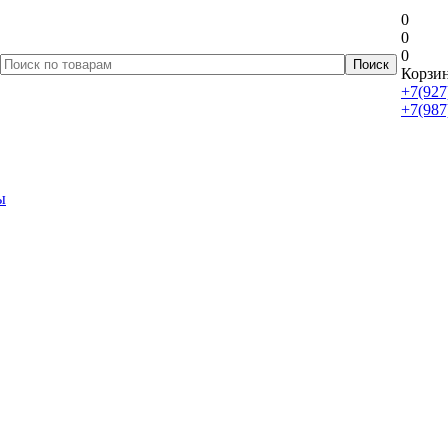
0
0
0
Корзин
+7(927
+7(987
ы