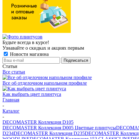
Будьте всегда в курсе!
Узнавайте о скидках и акциях первым
Новости магазина
Статьи
Все статьи
Все об отделочном напольном профиле
Как выбрать цвет плинтуса
Главная
-
Каталог
-
DECOMASTER Коллекция D105
DECOMASTER Коллекция D005 Цветные плинтусы
DECOMAST
D234
DECOMASTER Коллекция D235
DECOMASTER Коллекци
WOODLINE
DECOMASTER Коллекция 153 CLASSICLINE
DE