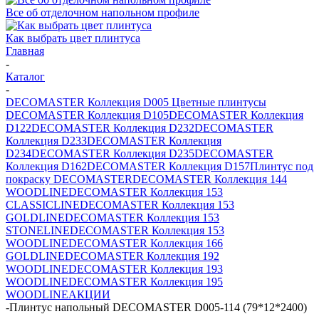
Все об отделочном напольном профиле
Как выбрать цвет плинтуса
Главная
-
Каталог
-
DECOMASTER Коллекция D005 Цветные плинтусы
DECOMASTER Коллекция D105
DECOMASTER Коллекция
D122
DECOMASTER Коллекция D232
DECOMASTER
Коллекция D233
DECOMASTER Коллекция
D234
DECOMASTER Коллекция D235
DECOMASTER
Коллекция D162
DECOMASTER Коллекция D157
Плинтус под
покраску DECOMASTER
DECOMASTER Коллекция 144
WOODLINE
DECOMASTER Коллекция 153
CLASSICLINE
DECOMASTER Коллекция 153
GOLDLINE
DECOMASTER Коллекция 153
STONELINE
DECOMASTER Коллекция 153
WOODLINE
DECOMASTER Коллекция 166
GOLDLINE
DECOMASTER Коллекция 192
WOODLINE
DECOMASTER Коллекция 193
WOODLINE
DECOMASTER Коллекция 195
WOODLINE
АКЦИИ
-
Плинтус напольный DECOMASTER D005-114 (79*12*2400)