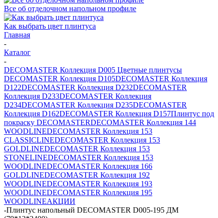
Все об отделочном напольном профиле
Как выбрать цвет плинтуса
Главная
-
Каталог
-
DECOMASTER Коллекция D005 Цветные плинтусы
DECOMASTER Коллекция D105
DECOMASTER Коллекция
D122
DECOMASTER Коллекция D232
DECOMASTER
Коллекция D233
DECOMASTER Коллекция
D234
DECOMASTER Коллекция D235
DECOMASTER
Коллекция D162
DECOMASTER Коллекция D157
Плинтус под
покраску DECOMASTER
DECOMASTER Коллекция 144
WOODLINE
DECOMASTER Коллекция 153
CLASSICLINE
DECOMASTER Коллекция 153
GOLDLINE
DECOMASTER Коллекция 153
STONELINE
DECOMASTER Коллекция 153
WOODLINE
DECOMASTER Коллекция 166
GOLDLINE
DECOMASTER Коллекция 192
WOODLINE
DECOMASTER Коллекция 193
WOODLINE
DECOMASTER Коллекция 195
WOODLINE
АКЦИИ
-
Плинтус напольный DECOMASTER D005-195 ДМ