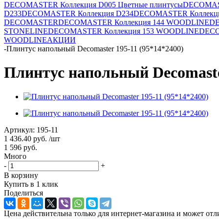
DECOMASTER Коллекция D005 Цветные плинтусы
DECOMAST
D233
DECOMASTER Коллекция D234
DECOMASTER Коллекци
DECOMASTER
DECOMASTER Коллекция 144 WOODLINE
DE
STONELINE
DECOMASTER Коллекция 153 WOODLINE
DECO
WOODLINE
АКЦИИ
-
Плинтус напольный Decomaster 195-11 (95*14*2400)
Плинтус напольный Decomaster
Артикул:
195-11
1 436.40
руб.
/шт
1 596
руб.
Много
-
+
В корзину
Купить в 1 клик
Поделиться
Цена действительна только для интернет-магазина и может отл