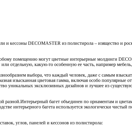
нели и кессоны DECOMASTER из полистирола – изящество и роск
любому помещению могут цветные интерьерные молдинги DECO
или отдельную, какую-то особенную ее часть, например мебель,
образием выбора, что каждый человек, даже с самым взыскате
ная изысканная цветовая гамма, включая особо популярные отте
ство уникальных эксклюзивных дизайнов и лучшее из существую
й разной.Интерьерный багет объединен по орнаментам и цвета
одстве интерьерного багета используется экологически чистый 
тавок, углов, панелей и кессонов из полистирола: