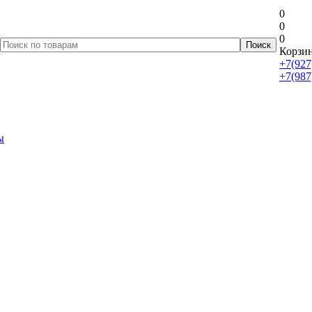
0
0
0
Корзин
+7(927
+7(987
ы